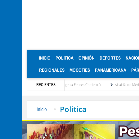
(CURRENT)
INICIO
POLITICA
OPINIÓN
DEPORTES
NACIO
REGIONALES
MOCOTIES
PANAMERICANA
PÁ
ropuesta estratégica por María Eugenia Febres Cordero R.
RECIENTES
Alcaldía de Mérida consoli
Politica
Inicio