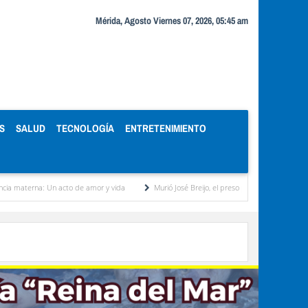
Mérida, Agosto Viernes 07, 2026, 05:45 am
S
SALUD
TECNOLOGÍA
ENTRETENIMIENTO
na: Un acto de amor y vida
Murió José Breijo, el preso político uruguayo-venezolano ba