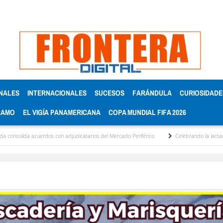
NALES
INTERNACIONALES
SUCESOS
FARÁNDULA
CURIOSIDADE
RAMO
EL VIGÍA PANAMERICANA
COPA MUNDIAL FIFA 2026
da acuerdos con adjudicatarios del Mercado Periférico
Celebrando la lactancia mater