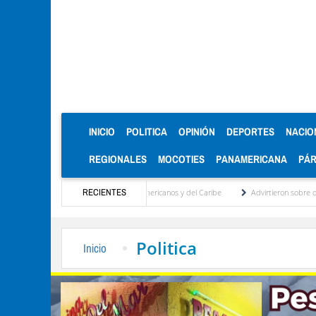
(CURRENT)
INICIO
POLITICA
OPINIÓN
DEPORTES
NACIO
REGIONALES
MOCOTIES
PANAMERICANA
PÁ
s de oro en los Juegos Centroamericanos y del Caribe
RECIENTES
Advirtieron sobre daños en las
Politica
Inicio