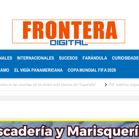
NALES
INTERNACIONALES
SUCESOS
FARÁNDULA
CURIOSIDADE
RAMO
EL VIGÍA PANAMERICANA
COPA MUNDIAL FIFA 2026
 cosechas de los Andes ante efectos del ‘‘Superniño’’
FVF reafirma respaldo a Gianni 