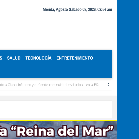
Mérida, Agosto Sábado 08, 2026, 02:54 am
S
SALUD
TECNOLOGÍA
ENTRETENIMIENTO
Infantino y defiende continuidad institucional en la Fifa
Organismos públicos recortan