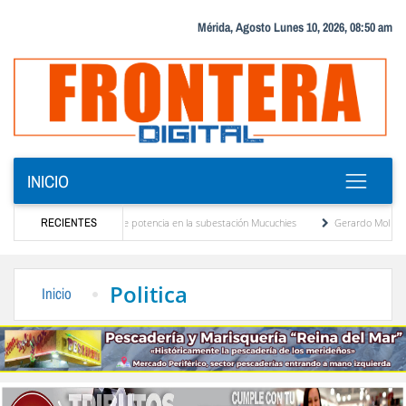
Mérida, Agosto Lunes 10, 2026, 08:50 am
INICIO
e nuevo transformador de potencia en la subestación Mucuchies
RECIENTES
Gerardo Molina: “El l
nes tras una década de espera
Comercio entre Venezuela y EE. UU. crece 113 % y a
Politica
Inicio