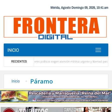
Mérida, Agosto Domingo 09, 2026, 10:41 am
INICIO
 energético
RECIENTES
Líderes políticos exigen atención médica urgente y libertad para todos los
Alberto Adriani por Luis Alfonso Sandia Rondón
Un temible contendor por Ricardo Gil
Páramo
Inicio