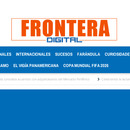
NALES
INTERNACIONALES
SUCESOS
FARÁNDULA
CURIOSIDADE
RAMO
EL VIGÍA PANAMERICANA
COPA MUNDIAL FIFA 2026
uerdos con adjudicatarios del Mercado Periférico
Celebrando la lactancia materna: U