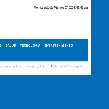
Mérida, Agosto Viernes 07, 2026, 07:06 am
S
SALUD
TECNOLOGÍA
ENTRETENIMIENTO
n acto de amor y vida
Murió José Breijo, el preso político uruguayo-venezolano bajo ar