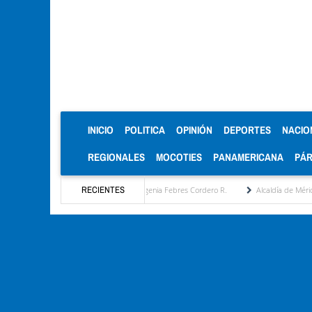
(CURRENT)
INICIO
POLITICA
OPINIÓN
DEPORTES
NACIO
REGIONALES
MOCOTIES
PANAMERICANA
PÁ
sta estratégica por María Eugenia Febres Cordero R.
RECIENTES
Alcaldía de Mérida consolida ac