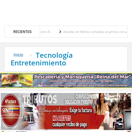
ugenia Febres Cordero R.
RECIENTES
Alcaldía de Mérida consolida acuerdos con adjudicatarios de
a Bolívar tras daños por lluvias
Gobierno de Trump considera como “una oportunidad 
Tecnología
Inicio
Entretenimiento