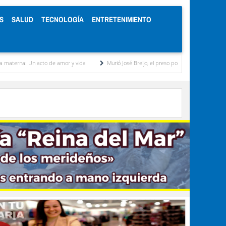
S
SALUD
TECNOLOGÍA
ENTRETENIMIENTO
cto de amor y vida
Murió José Breijo, el preso político uruguayo-venezolano bajo arres