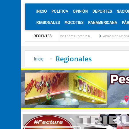
(CURRENT)
INICIO
POLITICA
OPINIÓN
DEPORTES
NACIO
REGIONALES
MOCOTIES
PANAMERICANA
PÁ
estratégica por María Eugenia Febres Cordero R.
RECIENTES
Alcaldía de Mérida consolida acuerd
Regionales
Inicio