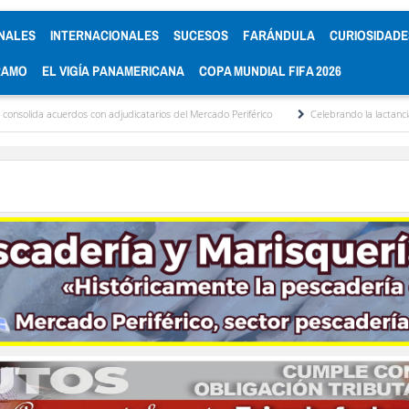
NALES
INTERNACIONALES
SUCESOS
FARÁNDULA
CURIOSIDADE
RAMO
EL VIGÍA PANAMERICANA
COPA MUNDIAL FIFA 2026
os con adjudicatarios del Mercado Periférico
Celebrando la lactancia materna: Un a