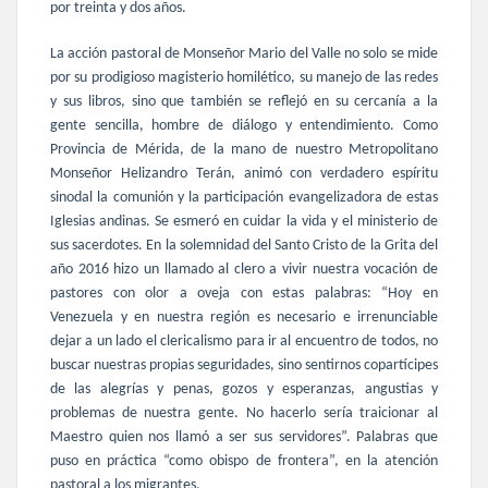
por treinta y dos años.
La acción pastoral de Monseñor Mario del Valle no solo se mide
por su prodigioso magisterio homilético, su manejo de las redes
y sus libros, sino que también se reflejó en su cercanía a la
gente sencilla, hombre de diálogo y entendimiento. Como
Provincia de Mérida, de la mano de nuestro Metropolitano
Monseñor Helizandro Terán, animó con verdadero espíritu
sinodal la comunión y la participación evangelizadora de estas
Iglesias andinas. Se esmeró en cuidar la vida y el ministerio de
sus sacerdotes. En la solemnidad del Santo Cristo de la Grita del
año 2016 hizo un llamado al clero a vivir nuestra vocación de
pastores con olor a oveja con estas palabras: “Hoy en
Venezuela y en nuestra región es necesario e irrenunciable
dejar a un lado el clericalismo para ir al encuentro de todos, no
buscar nuestras propias seguridades,
sino sentirnos copartícipes
de las alegrías y penas, gozos y esperanzas, angustias y
problemas de nuestra gente. No hacerlo sería traicionar al
Maestro quien nos llamó a ser sus servidores”. Palabras que
puso en práctica “como obispo de frontera”, en la atención
pastoral a los migrantes.