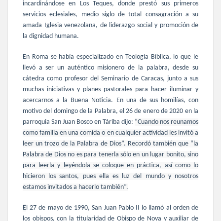
incardinándose en Los Teques, donde prestó sus primeros
servicios eclesiales, medio siglo de total consagración a su
amada Iglesia venezolana, de liderazgo social y promoción de
la dignidad humana.
En Roma se había especializado en
Teología Bíblica, lo que le
llevó a ser un auténtico misionero de la palabra, desde su
cátedra como profesor del Seminario de Caracas, junto a sus
muchas iniciativas y planes pastorales para hacer iluminar y
acercarnos a la Buena Noticia. En una de sus homilías, con
motivo del domingo de la Palabra, el
26 de enero de 2020 en la
parroquia San Juan Bosco en Táriba dijo:
“Cuando nos reunamos
como familia en una comida o en cualquier actividad les invitó a
leer un trozo de la Palabra de Dios”. Recordó también que “la
Palabra de Dios no es para tenerla sólo en un lugar bonito, sino
para leerla y leyéndola se coloque en práctica, así como lo
hicieron los santos, pues ella es luz del mundo y nosotros
estamos invitados a hacerlo también”.
E
l 27 de mayo de 1990, San Juan Pablo II lo llamó al orden de
los obispos, con la titularidad de Obispo de Nova y auxiliar de