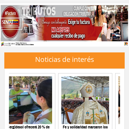
Venezuela
Noticias de interés
solidaridad marcaron los
La Comisión Electoral del
Expertos i