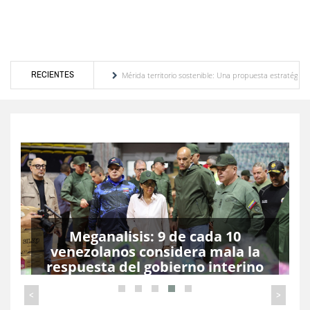
RECIENTES
rritorio sostenible: Una propuesta estratégica por María Eugenia Febres Cordero R.
vias
Gobierno de Trump considera como “una oportunidad única” las negociaciones e
MinEducación anuncia que año
escolar comienza el 14 de
septiembre
Dinorah Figuera: Nuestra
prioridad será la
<
>
reinstitucionalización de