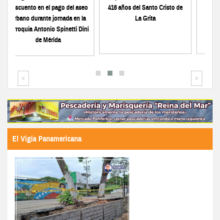
años del Santo Cristo de
Colegio de Abogados de
espacios del
La Grita
Mérida convoca elecciones
instalación 
para diciembre
Cherenko
<
>
El Vigía Panamericana