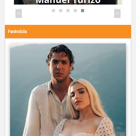
ganancias de su
gira por Europa
<
>
para apoyar a
Venezuela
Farándula