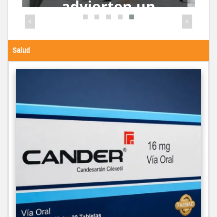
Venezuela por
falsificación de
<
>
medicamento para
la hipertensión
s
Salud