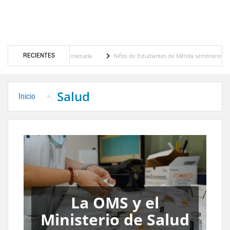
RECIENTES
ños de Estudiantes de Mérida sembraron 110 árboles en su sede
Expertos inspeccio
Salud
Inicio
Emiten alerta
sanitaria en
d