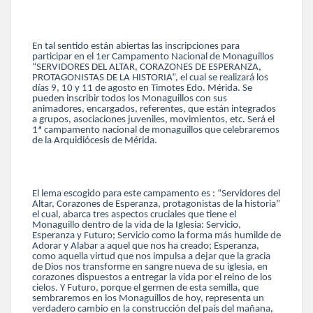
En tal sentido están abiertas las inscripciones para
participar en el 1er Campamento Nacional de Monaguillos
“SERVIDORES DEL ALTAR, CORAZONES DE ESPERANZA,
PROTAGONISTAS DE LA HISTORIA”, el cual se realizará los
días 9, 10 y 11 de agosto en Timotes Edo. Mérida. Se
pueden inscribir todos los Monaguillos con sus
animadores, encargados, referentes, que están integrados
a grupos, asociaciones juveniles, movimientos, etc. Será el
1ª campamento nacional de monaguillos que celebraremos
de la Arquidiócesis de Mérida.
El lema escogido para este campamento es : “Servidores del
Altar, Corazones de Esperanza, protagonistas de la historia”
el cual, abarca tres aspectos cruciales que tiene el
Monaguillo dentro de la vida de la Iglesia: Servicio,
Esperanza y Futuro; Servicio como la forma más humilde de
Adorar y Alabar a aquel que nos ha creado; Esperanza,
como aquella virtud que nos impulsa a dejar que la gracia
de Dios nos transforme en sangre nueva de su iglesia, en
corazones dispuestos a entregar la vida por el reino de los
cielos. Y Futuro, porque el germen de esta semilla, que
sembraremos en los Monaguillos de hoy, representa un
verdadero cambio en la construcción del país del mañana,