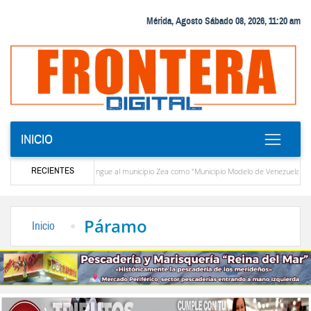
Mérida, Agosto Sábado 08, 2026, 11:20 am
INICIO
RECIENTES
CIEPROL-ULA distingue al municipio Zea como "Municipio Modelo de Venezuela"
El Santo Cristo de Aricagua renovó la fe de miles de peregrinos en la fiesta de la Transfigura
Páramo
Inicio