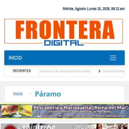
Mérida, Agosto Lunes 10, 2026, 06:12 am
INICIO
RECIENTES
uevo transformador de potencia en la subestación Mucuchies
Gerardo Molina: “El lega
 tras una década de espera
Comercio entre Venezuela y EE. UU. crece 113 % y alca
Páramo
Inicio