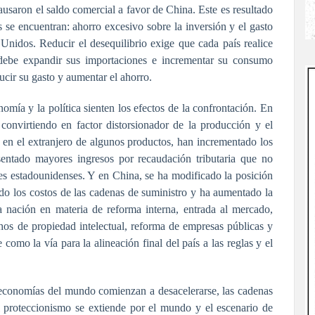
ausaron el saldo comercial a favor de China. Este es resultado
es se encuentran: ahorro excesivo sobre la inversión y el gasto
Unidos. Reducir el desequilibrio exige que cada país realice
a debe expandir sus importaciones e incrementar su consumo
ucir su gasto y aumentar el ahorro.
omía y la política sienten los efectos de la confrontación. En
 convirtiendo en factor distorsionador de la producción y el
en el extranjero de algunos productos, han incrementado los
sentado mayores ingresos por recaudación tributaria que no
es estadounidenses. Y en China, se ha modificado la posición
do los costos de las cadenas de suministro y ha aumentado la
la nación en materia de reforma interna, entrada al mercado,
chos de propiedad intelectual, reforma de empresas públicas y
 como la vía para la alineación final del país a las reglas y el
es economías del mundo comienzan a desacelerarse, las cadenas
l proteccionismo se extiende por el mundo y el escenario de