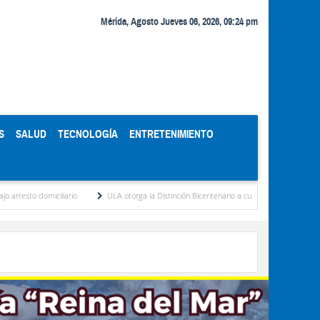
Mérida, Agosto Jueves 06, 2026, 09:24 pm
S
SALUD
TECNOLOGÍA
ENTRETENIMIENTO
rio
ULA otorga la Distinción Bicentenario a cuerpos de rescate y socorristas
C