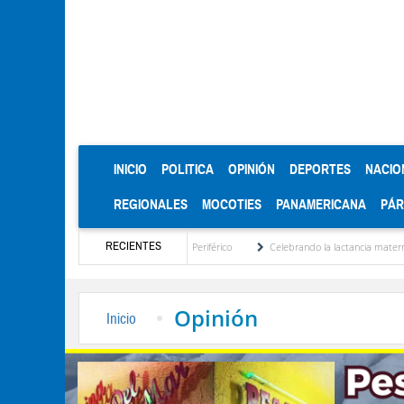
(CURRENT)
INICIO
POLITICA
OPINIÓN
DEPORTES
NACIO
REGIONALES
MOCOTIES
PANAMERICANA
PÁ
RECIENTES
dicatarios del Mercado Periférico
Celebrando la lactancia materna: Un acto de amor
Opinión
Inicio