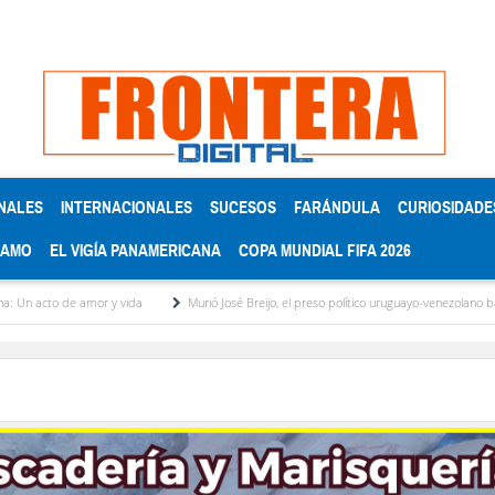
NALES
INTERNACIONALES
SUCESOS
FARÁNDULA
CURIOSIDADE
RAMO
EL VIGÍA PANAMERICANA
COPA MUNDIAL FIFA 2026
 y vida
Murió José Breijo, el preso político uruguayo-venezolano bajo arresto domicilia