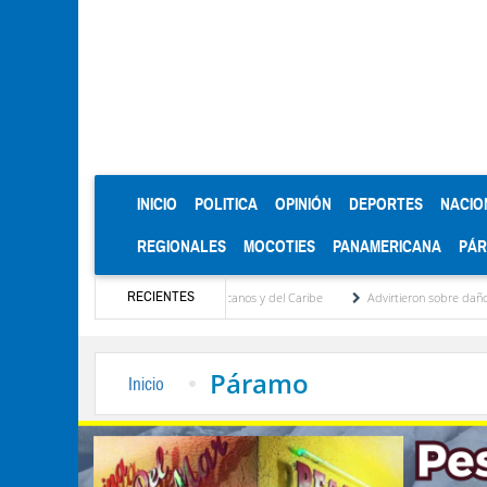
(CURRENT)
INICIO
POLITICA
OPINIÓN
DEPORTES
NACIO
REGIONALES
MOCOTIES
PANAMERICANA
PÁ
RECIENTES
oro en los Juegos Centroamericanos y del Caribe
Advirtieron sobre daños en las cose
Páramo
Inicio