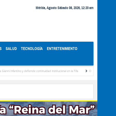
Mérida, Agosto Sábado 08, 2026, 12:20 am
S
SALUD
TECNOLOGÍA
ENTRETENIMIENTO
ino y defiende continuidad institucional en la Fifa
Organismos públicos recortan hora