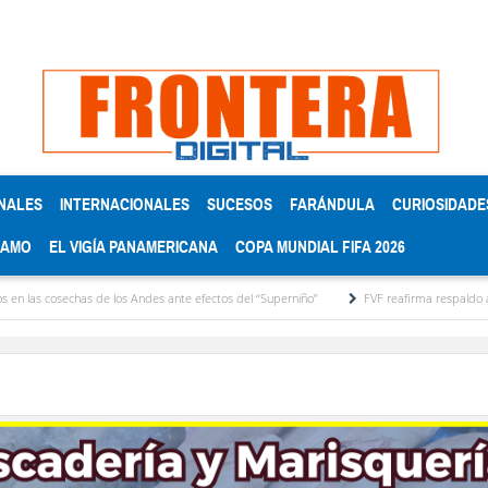
NALES
INTERNACIONALES
SUCESOS
FARÁNDULA
CURIOSIDADE
RAMO
EL VIGÍA PANAMERICANA
COPA MUNDIAL FIFA 2026
chas de los Andes ante efectos del ‘‘Superniño’’
FVF reafirma respaldo a Gianni Infant