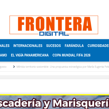
NALES
INTERNACIONALES
SUCESOS
FARÁNDULA
CURIOSIDADE
RAMO
EL VIGÍA PANAMERICANA
COPA MUNDIAL FIFA 2026
Mérida territorio sostenible: Una propuesta estratégica por María Eugenia Febres Cordero