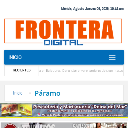
Mérida, Agosto Jueves 06, 2026, 10:41 am
INICIO
RECIENTES
Alerta en Bailadores: Denuncian envenenamiento de siete mascotas en El Rincón de 
esores en Venezuela
Delegación opositora encabezada por Dinorah Figuera llegará hoy 
Páramo
Inicio