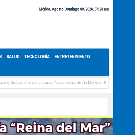
Mérida, Agosto Domingo 09, 2026, 07:26 am
S
SALUD
TECNOLOGÍA
ENTRETENIMIENTO
rdamiento de cloacas afecta a vecinos de Villa Milenio en El Vigía
Concejo Municipal