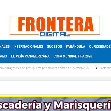
NALES
INTERNACIONALES
SUCESOS
FARÁNDULA
CURIOSIDADE
RAMO
EL VIGÍA PANAMERICANA
COPA MUNDIAL FIFA 2026
tico del presupuesto participativo del Plan de Inversión 2027
Contaminación y desbo