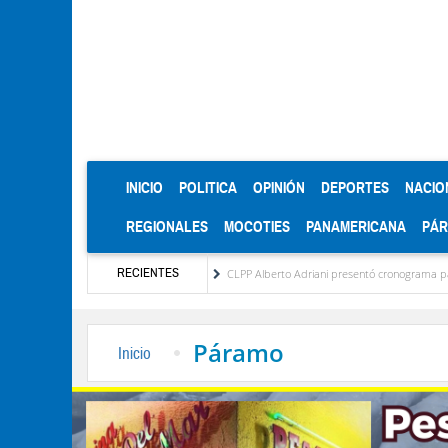
(CURRENT)
INICIO
POLITICA
OPINIÓN
DEPORTES
NACIO
REGIONALES
MOCOTIES
PANAMERICANA
PÁ
RECIENTES
ología por Nair Dávila Rivas
CLPP Alberto Adriani presentó cronograma para el diagnós
Páramo
Inicio