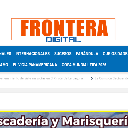
NALES
INTERNACIONALES
SUCESOS
FARÁNDULA
CURIOSIDADE
RAMO
EL VIGÍA PANAMERICANA
COPA MUNDIAL FIFA 2026
iete mascotas en El Rincón de La Laguna
La Comisión Electoral del Colegio de Abo