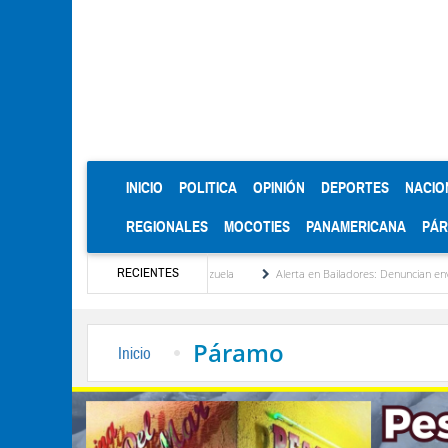
(CURRENT)
INICIO
POLITICA
OPINIÓN
DEPORTES
NACIO
REGIONALES
MOCOTIES
PANAMERICANA
PÁ
RECIENTES
titucionalización de Venezuela
Alerta en Bailadores: Denuncian envenenamiento de s
Páramo
Inicio