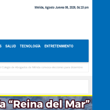
Mérida, Agosto Jueves 06, 2026, 04:15 pm
S
SALUD
TECNOLOGÍA
ENTRETENIMIENTO
gados de Mérida convoca elecciones para diciembre
Miranda concentra casi el 77 % de