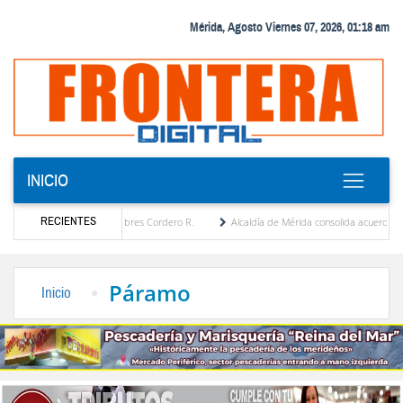
Mérida, Agosto Viernes 07, 2026, 01:18 am
INICIO
RECIENTES
a por María Eugenia Febres Cordero R.
Alcaldía de Mérida consolida acuerdos con adju
ard de la Plaza Bolívar tras daños por lluvias
Gobierno de Trump considera como “una
Páramo
Inicio