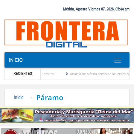
Mérida, Agosto Viernes 07, 2026, 05:44 am
INICIO
RECIENTES
 María Eugenia Febres Cordero R.
Alcaldía de Mérida consolida acuerdos con adjudicat
 la Plaza Bolívar tras daños por lluvias
Gobierno de Trump considera como “una opor
Páramo
Inicio