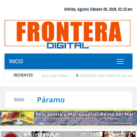
Mérida, Agosto Sábado 08, 2026, 01:15 am
INICIO
RECIENTES
os Juegos Centroamericanos y del Caribe
Advirtieron sobre daños en las cosechas de 
ivo para proceso de cogobierno profesoral
Universidad de Los Andes anuncia candidat
Páramo
Inicio