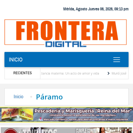
Mérida, Agosto Jueves 06, 2026, 09:13 pm
INICIO
RECIENTES
ebrando la lactancia materna: Un acto de amor y vida
Murió José Breijo, el preso pol
mo y oposición
Sergidesol ofrecerá 20 % de descuento en el pago del aseo urbano dur
Páramo
Inicio