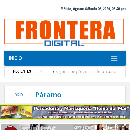
Mérida, Agosto Sábado 08, 2026, 06:49 pm
INICIO
RECIENTES
 motor turístico merideño
Seguridad, religión y corrupción: las claves del primer dis
inación eléctrica en el interior del país
La Vinotinto sub-20 gana medalla de oro en l
Páramo
Inicio