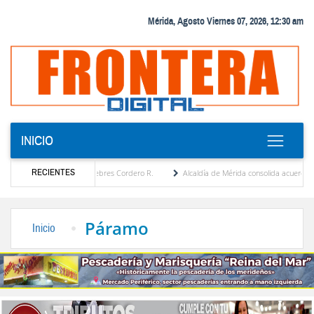
Mérida, Agosto Viernes 07, 2026, 12:30 am
INICIO
RECIENTES
a por María Eugenia Febres Cordero R.
Alcaldía de Mérida consolida acuerdos con adj
ard de la Plaza Bolívar tras daños por lluvias
Gobierno de Trump considera como “un
Páramo
Inicio