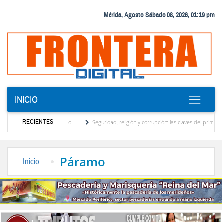
Mérida, Agosto Sábado 08, 2026, 01:19 pm
INICIO
RECIENTES
otor turístico merideño
Seguridad, religión y corrupción: las claves del primer discu
ción eléctrica en el interior del país
La Vinotinto sub-20 gana medalla de oro en los
Páramo
Inicio