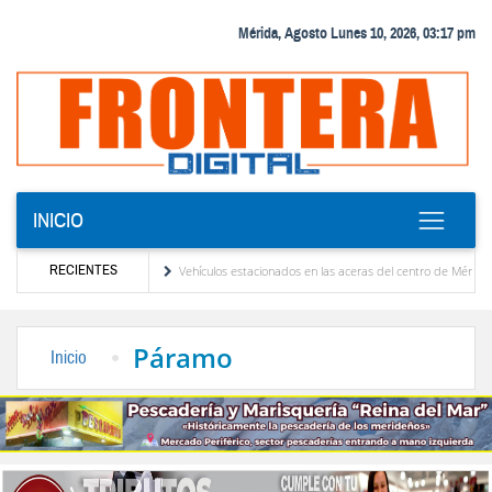
Mérida, Agosto Lunes 10, 2026, 03:17 pm
INICIO
RECIENTES
dy Younes en Ayapata
Vehículos estacionados en las aceras del centro de Mérida violan
nales
El Colegio Nacional de Periodistas, CNP Seccional Mérida lamenta el sensible fa
Páramo
Inicio