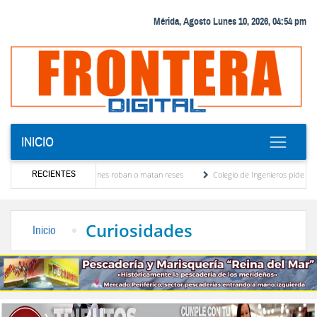
Mérida, Agosto Lunes 10, 2026, 04:54 pm
INICIO
RECIENTES
 ejemplares para quienes roban o matan reses
Colegio de Ingenieros pide actuali
l primer paso de un evento histórico para la reforma de la Universidad"
Terremoto en 
Curiosidades
Inicio