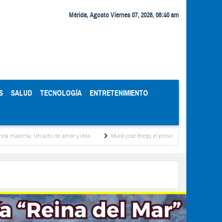
Mérida, Agosto Viernes 07, 2026, 06:40 am
S
SALUD
TECNOLOGÍA
ENTRETENIMIENTO
a: Un acto de amor y vida
Murió José Breijo, el preso político uruguayo-venezolano baj