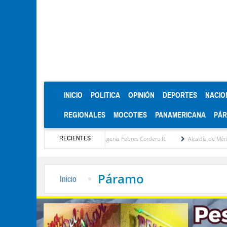
(CURRENT)
INICIO
POLITICA
OPINIÓN
DEPORTES
NACIO
REGIONALES
MOCOTIES
PANAMERICANA
PÁ
RECIENTES
puesta estratégica por María Eugenia Febres Cordero R.
Alcaldía de Mérida consolida
Páramo
Inicio