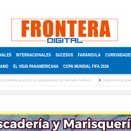
NALES
INTERNACIONALES
SUCESOS
FARÁNDULA
CURIOSIDADE
RAMO
EL VIGÍA PANAMERICANA
COPA MUNDIAL FIFA 2026
 acuerdos con adjudicatarios del Mercado Periférico
Celebrando la lactancia matern