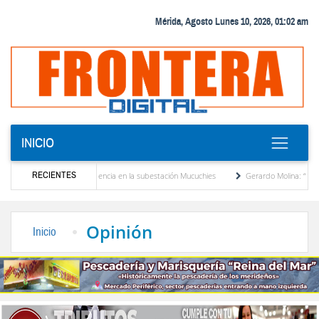
Mérida, Agosto Lunes 10, 2026, 01:02 am
INICIO
RECIENTES
 transformador de potencia en la subestación Mucuchies
Gerardo Molina: “El legado d
as una década de espera
Comercio entre Venezuela y EE. UU. crece 113 % y alcanza 
Opinión
Inicio