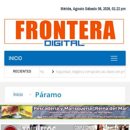
Mérida, Agosto Sábado 08, 2026, 01:22 pm
INICIO
RECIENTES
 motor turístico merideño
Seguridad, religión y corrupción: las claves del primer dis
nación eléctrica en el interior del país
La Vinotinto sub-20 gana medalla de oro en l
Páramo
Inicio