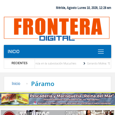
Mérida, Agosto Lunes 10, 2026, 12:28 am
INICIO
RECIENTES
 transformador de potencia en la subestación Mucuchies
Gerardo Molina: “El legado d
s una década de espera
Comercio entre Venezuela y EE. UU. crece 113 % y alcanza 
Páramo
Inicio