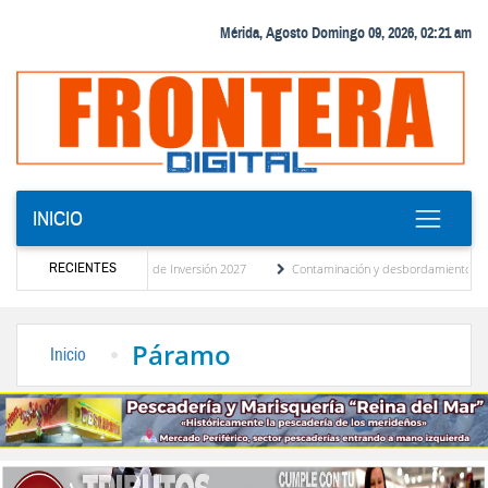
Mérida, Agosto Domingo 09, 2026, 02:21 am
INICIO
RECIENTES
icipativo del Plan de Inversión 2027
Contaminación y desbordamiento de cloacas afec
ico
“Mérida te abraza”, impulso de la identidad regional, motor turístico merideño
Páramo
Inicio