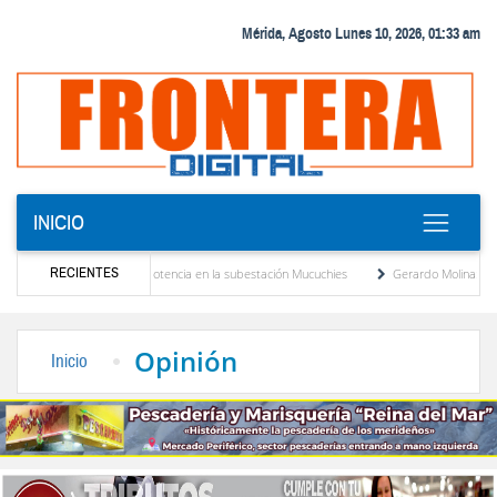
Mérida, Agosto Lunes 10, 2026, 01:33 am
INICIO
RECIENTES
evo transformador de potencia en la subestación Mucuchies
Gerardo Molina: “El legad
 tras una década de espera
Comercio entre Venezuela y EE. UU. crece 113 % y alcan
Opinión
Inicio