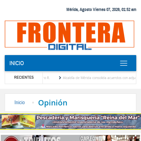
Mérida, Agosto Viernes 07, 2026, 01:52 am
INICIO
RECIENTES
ia Febres Cordero R.
Alcaldía de Mérida consolida acuerdos con adjudicatarios del M
olívar tras daños por lluvias
Gobierno de Trump considera como “una oportunidad úni
Opinión
Inicio