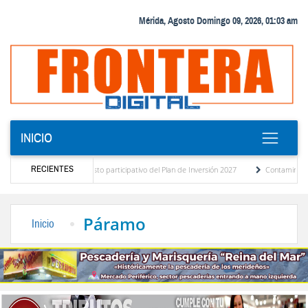
Mérida, Agosto Domingo 09, 2026, 01:03 am
INICIO
RECIENTES
óstico del presupuesto participativo del Plan de Inversión 2027
Contaminación y des
denanza de Transporte Público
“Mérida te abraza”, impulso de la identidad regional,
Páramo
Inicio