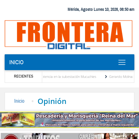
Mérida, Agosto Lunes 10, 2026, 06:50 am
INICIO
RECIENTES
evo transformador de potencia en la subestación Mucuchies
Gerardo Molina: “El legad
tras una década de espera
Comercio entre Venezuela y EE. UU. crece 113 % y alcan
Opinión
Inicio