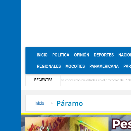
(CURRENT)
INICIO
POLITICA
OPINIÓN
DEPORTES
NACIO
REGIONALES
MOCOTIES
PANAMERICANA
PÁ
RECIENTES
: Ya llegaron las delegaciones y se conocieron novedades en el protocolo del 7 de agosto
Páramo
Inicio