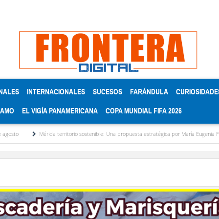
NALES
INTERNACIONALES
SUCESOS
FARÁNDULA
CURIOSIDADE
RAMO
EL VIGÍA PANAMERICANA
COPA MUNDIAL FIFA 2026
Mérida territorio sostenible: Una propuesta estratégica por María Eugenia Febres Corde