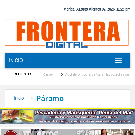
Mérida, Agosto Viernes 07, 2026, 11:25 pm
INICIO
RECIENTES
roamericanos y del Caribe
Advirtieron sobre daños en las cosechas de los Andes ante 
so de cogobierno profesoral
Universidad de Los Andes anuncia candidatos inscritos p
Páramo
Inicio