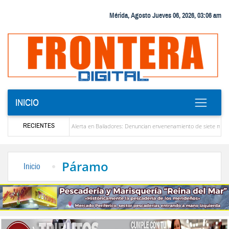
Mérida, Agosto Jueves 06, 2026, 03:06 am
INICIO
RECIENTES
zuela
Alerta en Bailadores: Denuncian envenenamiento de siete mascotas en El Rinc
os profesores en Venezuela
Delegación opositora encabezada por Dinorah Figuera llega
Páramo
Inicio