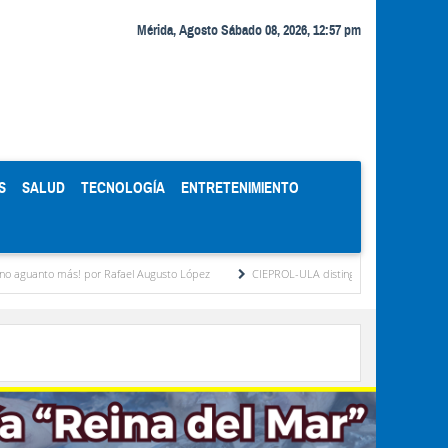
Mérida, Agosto Sábado 08, 2026, 12:57 pm
S
SALUD
TECNOLOGÍA
ENTRETENIMIENTO
 más! por Rafael Augusto López
CIEPROL-ULA distingue al municipio Zea como "Muni