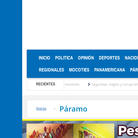
(CURRENT)
INICIO
POLITICA
OPINIÓN
DEPORTES
NACIO
REGIONALES
MOCOTIES
PANAMERICANA
PÁ
RECIENTES
entidad regional, motor turístico merideño
Seguridad, religión y corrupción: las clav
Páramo
Inicio