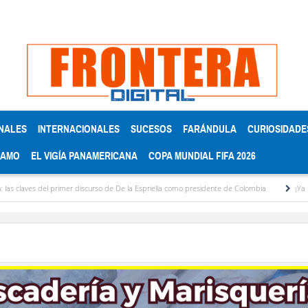
NALES
INTERNACIONALES
SUCESOS
FARÁNDULA
CURIOSIDADE
RAMO
EL VIGÍA PANAMERICANA
COPA MUNDIAL FIFA 2026
es del primer discurso de De la Espriella como presidente de Colombia
¡Ya no aguanto