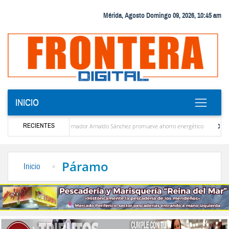
Mérida, Agosto Domingo 09, 2026, 10:45 am
INICIO
RECIENTES
scuridad
Gobernador Arnaldo Sánchez promueve ahorro energético
Líderes 
éctrica para plan de ahorro
El desarrollo sostenible en el pensamiento de Alberto A
Páramo
Inicio