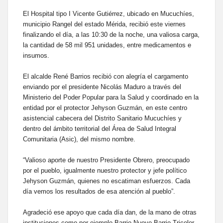
El Hospital tipo I Vicente Gutiérrez, ubicado en Mucuchíes,
municipio Rangel del estado Mérida, recibió este viernes
finalizando el día, a las 10:30 de la noche, una valiosa carga,
la cantidad de 58 mil 951 unidades, entre medicamentos e
insumos.
El alcalde René Barrios recibió con alegría el cargamento
enviando por el presidente Nicolás Maduro a través del
Ministerio del Poder Popular para la Salud y coordinado en la
entidad por el protector Jehyson Guzmán, en este centro
asistencial cabecera del Distrito Sanitario Mucuchíes y
dentro del ámbito territorial del Área de Salud Integral
Comunitaria (Asic), del mismo nombre.
“Valioso aporte de nuestro Presidente Obrero, preocupado
por el pueblo, igualmente nuestro protector y jefe político
Jehyson Guzmán, quienes no escatiman esfuerzos. Cada
día vemos los resultados de esa atención al pueblo”.
Agradeció ese apoyo que cada día dan, de la mano de otras
instituciones como por ejemplo Barrio Nuevo Barrio Tricolor,