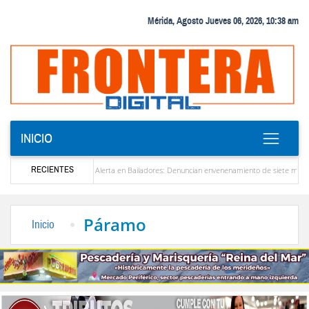
Mérida, Agosto Jueves 06, 2026, 10:38 am
INICIO
RECIENTES
zuela
Alerta en Bailadores: Denuncian envenenamiento de siete mascotas en El Rinc
os profesores en Venezuela
Delegación opositora encabezada por Dinorah Figuera llega
Páramo
Inicio