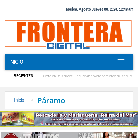
Mérida, Agosto Jueves 06, 2026, 12:48 am
INICIO
RECIENTES
zuela
Alerta en Bailadores: Denuncian envenenamiento de siete mascotas en El Rinc
os profesores en Venezuela
Delegación opositora encabezada por Dinorah Figuera llega
Páramo
Inicio