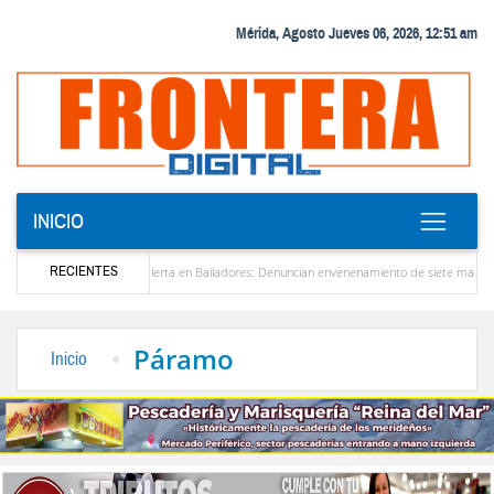
Mérida, Agosto Jueves 06, 2026, 12:51 am
INICIO
RECIENTES
la
Alerta en Bailadores: Denuncian envenenamiento de siete mascotas en El Rincón
profesores en Venezuela
Delegación opositora encabezada por Dinorah Figuera llegará
Páramo
Inicio