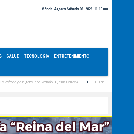
Mérida, Agosto Sábado 08, 2026, 11:10 am
S
SALUD
TECNOLOGÍA
ENTRETENIMIENTO
 y a la gente por Germán D´Jesus Cerrada
EE UU destinará 1.000 millones de dólar