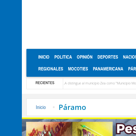
(CURRENT)
INICIO
POLITICA
OPINIÓN
DEPORTES
NACIO
REGIONALES
MOCOTIES
PANAMERICANA
PÁ
RECIENTES
usto López
CIEPROL-ULA distingue al municipio Zea como "Municipio Modelo de Ven
Páramo
Inicio