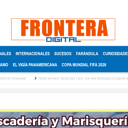
NALES
INTERNACIONALES
SUCESOS
FARÁNDULA
CURIOSIDADE
RAMO
EL VIGÍA PANAMERICANA
COPA MUNDIAL FIFA 2026
ezuela"
Hasta siempre, David José Lanz: una vida dedicada con pasión al micrófono