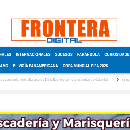
NALES
INTERNACIONALES
SUCESOS
FARÁNDULA
CURIOSIDADE
RAMO
EL VIGÍA PANAMERICANA
COPA MUNDIAL FIFA 2026
 primer discurso de De la Espriella como presidente de Colombia
¡Ya no aguanto más! 