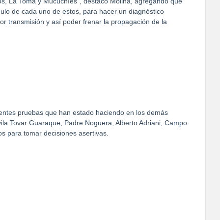
os, La Toma y Mucuchíes”, destacó Molina, agregando que
culo de cada uno de estos, para hacer un diagnóstico
or transmisión y así poder frenar la propagación de la
ferentes pruebas que han estado haciendo en los demás
ila Tovar Guaraque, Padre Noguera, Alberto Adriani, Campo
os para tomar decisiones asertivas.