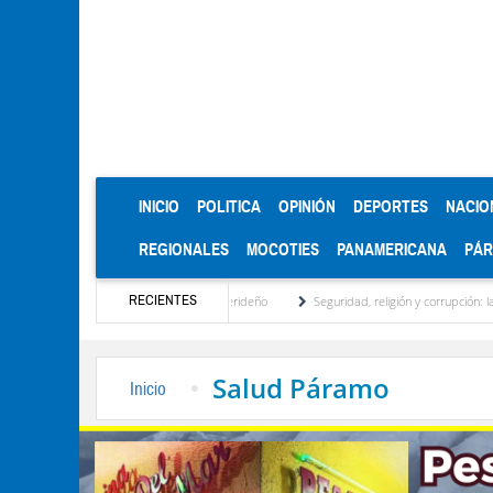
(CURRENT)
INICIO
POLITICA
OPINIÓN
DEPORTES
NACIO
REGIONALES
MOCOTIES
PANAMERICANA
PÁ
RECIENTES
d regional, motor turístico merideño
Seguridad, religión y corrupción: las claves del
Salud Páramo
Inicio