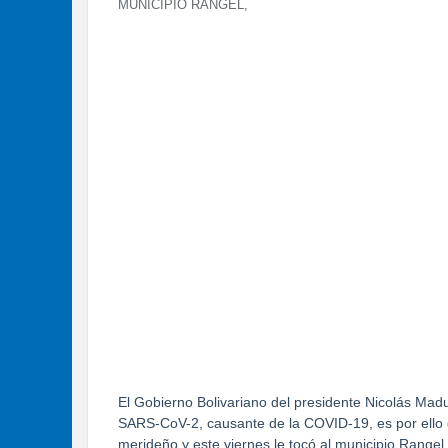
MUNICIPIO RANGEL,
El Gobierno Bolivariano del presidente Nicolás Madu
SARS-CoV-2, causante de la COVID-19, es por ello qu
merideño y este viernes le tocó al municipio Rangel