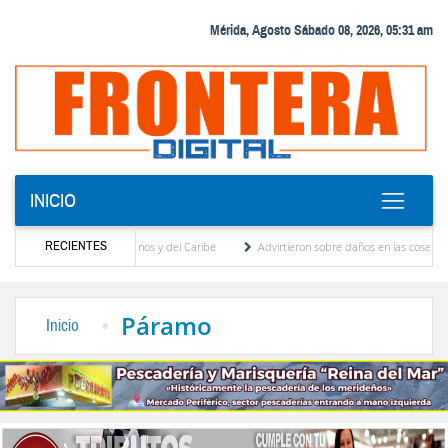
Mérida, Agosto Sábado 08, 2026, 05:31 am
INICIO
RECIENTES
 Juegos Centroamericanos y del Caribe
Advirtieron sobre daños en las cosechas de lo
o para proceso de cogobierno profesoral
Universidad de Los Andes anuncia candidatos
Páramo
Inicio