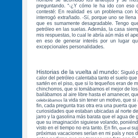
preguntando. “-¿Y cómo le ha ido con eso d
contesté: En realidad es un problema con l
interrogó extrañado. -Sí, porque uno se llena
que es sumamente desagradable. Tengo que
petróleo en las suelas. Además, la casa siemp
mis respuestas, lo cual le abría aún más el ap
en eso de generar interés por un lugar qu
excepcionales personalidades.
Historias de la vuelta al mundo:
Siguió 
calor del petróleo calentaba tanto el suelo qu
sartén en el piso, que si lo tequeños eran de 
chinchorros, que si tomábamos el mejor de lo
bailábamos al aire libre hasta el amanecer, qu
la vida sin tener un motivo, que s
celebrábamos
fin, cada pregunta tras otra era una puerta que
curiosidades que estaban ubicadas al norte del
jarro y la gasolina más barata que el agua de g
que su imaginación siguiese volando, poniéndo
visto en el tiempo no era tanto. En fin,
suj
que el
próximas vacaciones serían en mi país y nos 