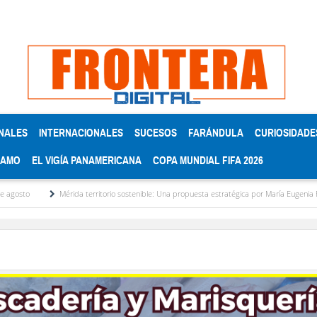
NALES
INTERNACIONALES
SUCESOS
FARÁNDULA
CURIOSIDADE
RAMO
EL VIGÍA PANAMERICANA
COPA MUNDIAL FIFA 2026
Mérida territorio sostenible: Una propuesta estratégica por María Eugenia Febres Cord