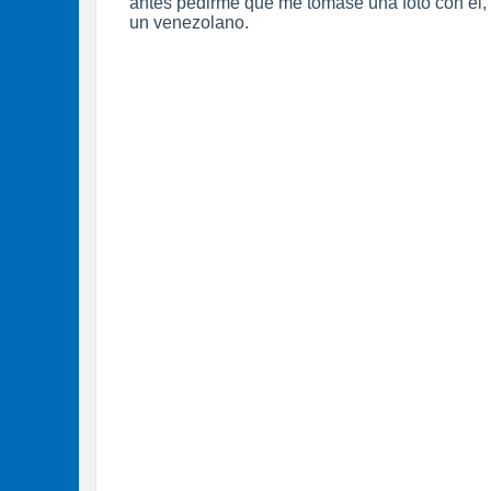
antes pedirme que me tomase una foto con él,
un venezolano.