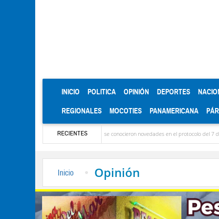
(CURRENT)
INICIO
POLITICA
OPINIÓN
DEPORTES
NACIO
REGIONALES
MOCOTIES
PANAMERICANA
PÁ
RECIENTES
a: Ya llegaron las delegaciones y se conocieron novedades en el protocolo del 7 de agosto
Opinión
Inicio