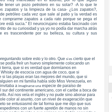
e tener un pozo petrolero en su solar? -A lo que le
os zapatos y la limpieza de la casa- ¿Los zapatos?,
 de petróleo cada vez que sale al patio y la verdad es
 comprarme zapatos a cada rato porque se pega el
re está sucia.” El neurocirujano estaba fascinado con
etito de su curiosidad y ya yo no podía dar marcha atrás
e es trascendente por su belleza, su cultura y sus
preguntando sobre esto y lo otro. Que
cierto que el
si es
e se podía freír un huevo simplemente colocando un
mi tierra, que si es verdad que dormíamos en
s Whisky de escocia con agua de coco, que si
e si las playas eran las mejores del mundo, que si
i alguien en mi familia había sido Miss Venezuela, en
 invitaba a
especie de paraíso de
imaginarse una
 sur del continente americano, con el caribe a boca de
rifo. Así nos veía el inglés y no pude sino abonar para
le color al asunto, con un nivel de exageración que
eto se entusiasmó de tal forma que me dijo que sus
despedimos con un fuerte apretón de manos no sin