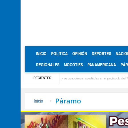
(CURRENT)
INICIO
POLITICA
OPINIÓN
DEPORTES
NACIO
REGIONALES
MOCOTIES
PANAMERICANA
PÁ
RECIENTES
iella: Ya llegaron las delegaciones y se conocieron novedades en el protocolo del 7 de agost
Páramo
Inicio