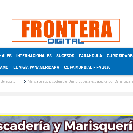
NALES
INTERNACIONALES
SUCESOS
FARÁNDULA
CURIOSIDADE
RAMO
EL VIGÍA PANAMERICANA
COPA MUNDIAL FIFA 2026
o
Mérida territorio sostenible: Una propuesta estratégica por María Eugenia Febres 